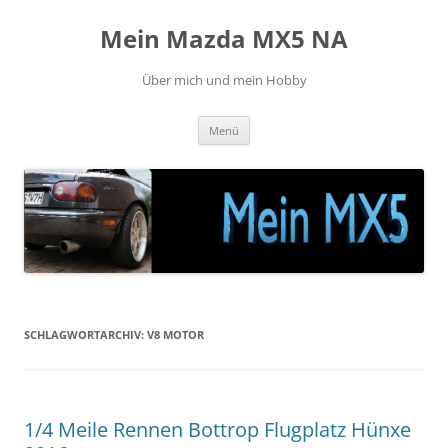
Zum
Inhalt
Mein Mazda MX5 NA
springen
Über mich und mein Hobby
Menü
SCHLAGWORTARCHIV:
V8 MOTOR
1/4 Meile Rennen Bottrop Flugplatz Hünxe