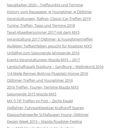
Neuigkeiten 2020 – Treffpunkte und Termine
History vom Neuwagen ➔ Youngtimer ➔ Oldtimer
Veranstaltungen, Rallyes, Classic-Car-Treffen 2019
Tuning, Treffen, Tipps und Termine 2018
Texel Altweibersommer 2017 mit dem MX5
Veranstaltung 2017 Oldtimer- & Youngtimertreffen
Alufelgen Tiefbettfelgen gesucht für Roadster MX5
Unfallfrei zum Saisonende Jahresende 2016
Events Veranstaltungen Mazda MX5 – 2017
Landschaftspark Duisburg – Sandburg – Weltrekord 2016
1/4 Meile Rennen Bottrop Flugplatz Hünxe 2016
Oldtimer-Treffen und Youngtimer 2016
2016 Treffen, Touren, Termine Mazda MX5
Saisonende 2015 Mazda MX5
MX-5 TiP Treffen im Pott – Zeche Ewald
Vielfahrer, Fuhrparkbesitzer Kraftstoff Sparen
Klappscheinwerfer Schlafaugen Young- Oldtimer
Design Week 2015 – Mazda Roadster-Feeling