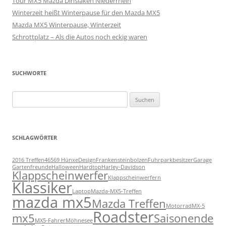
Tour MX5 Mazda Dinslaken Niederrhein
Winterzeit heißt Winterpause für den Mazda MX5
Mazda MX5 Winterpause, Winterzeit
Schrottplatz – Als die Autos noch eckig waren
SUCHWORTE
Suchen
nach:
SCHLAGWÖRTER
2016 Treffen
46569 Hünxe
Design
Frankensteinbolzen
Fuhrparkbesitzer
Garage
Gartenfreunde
Halloween
Hardtop
Harley-Davidson
Klappscheinwerfer
Klappscheinwerfern
Klassiker
Laptop
Mazda-MX5-Treffen
mazda mx5
Mazda Treffen
Motorrad
MX-5
Roadster
mx5
Saisonende
MX5-Fahrer
Möhnesee