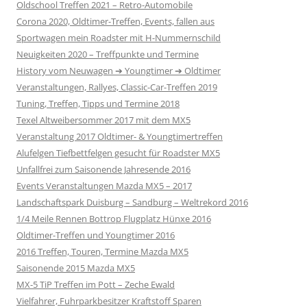
Oldschool Treffen 2021 – Retro-Automobile
Corona 2020, Oldtimer-Treffen, Events, fallen aus
Sportwagen mein Roadster mit H-Nummernschild
Neuigkeiten 2020 – Treffpunkte und Termine
History vom Neuwagen ➔ Youngtimer ➔ Oldtimer
Veranstaltungen, Rallyes, Classic-Car-Treffen 2019
Tuning, Treffen, Tipps und Termine 2018
Texel Altweibersommer 2017 mit dem MX5
Veranstaltung 2017 Oldtimer- & Youngtimertreffen
Alufelgen Tiefbettfelgen gesucht für Roadster MX5
Unfallfrei zum Saisonende Jahresende 2016
Events Veranstaltungen Mazda MX5 – 2017
Landschaftspark Duisburg – Sandburg – Weltrekord 2016
1/4 Meile Rennen Bottrop Flugplatz Hünxe 2016
Oldtimer-Treffen und Youngtimer 2016
2016 Treffen, Touren, Termine Mazda MX5
Saisonende 2015 Mazda MX5
MX-5 TiP Treffen im Pott – Zeche Ewald
Vielfahrer, Fuhrparkbesitzer Kraftstoff Sparen