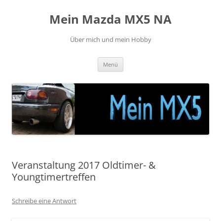
Zum
Inhalt
Mein Mazda MX5 NA
springen
Über mich und mein Hobby
Menü
Veranstaltung 2017 Oldtimer- &
Youngtimertreffen
Schreibe eine Antwort