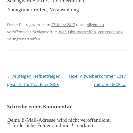
Schlagworte: 2017, Oldtimertreffen,
Youngtimertreffen, Veranstaltung
Dieser Beitrag wurde am
27. März 2017
unter
Allgemein
veröffentlicht. Schlagwörter:
2017
,
Oldtimertreffen
,
Veranstaltung
,
Youngtimertreffen
.
Beitragsnavigation
←
Alufelgen Tiefbettfelgen
Texel Altweibersommer 2017
gesucht für Roadster MX5
mit dem MX5
→
Schreibe einen Kommentar
Deine E-Mail-Adresse wird nicht veröffentlicht.
Erforderliche Felder sind mit
*
markiert