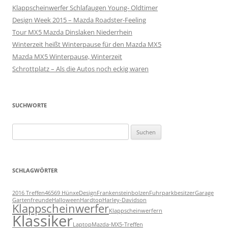
Klappscheinwerfer Schlafaugen Young- Oldtimer
Design Week 2015 – Mazda Roadster-Feeling
Tour MX5 Mazda Dinslaken Niederrhein
Winterzeit heißt Winterpause für den Mazda MX5
Mazda MX5 Winterpause, Winterzeit
Schrottplatz – Als die Autos noch eckig waren
SUCHWORTE
Suchen
nach:
SCHLAGWÖRTER
2016 Treffen
46569 Hünxe
Design
Frankensteinbolzen
Fuhrparkbesitzer
Garage
Gartenfreunde
Halloween
Hardtop
Harley-Davidson
Klappscheinwerfer
Klappscheinwerfern
Klassiker
Laptop
Mazda-MX5-Treffen