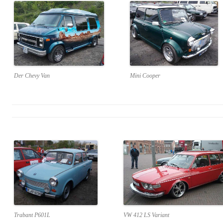
Der Chevy Van
Mini Cooper
Trabant P601L
VW 412 LS Variant