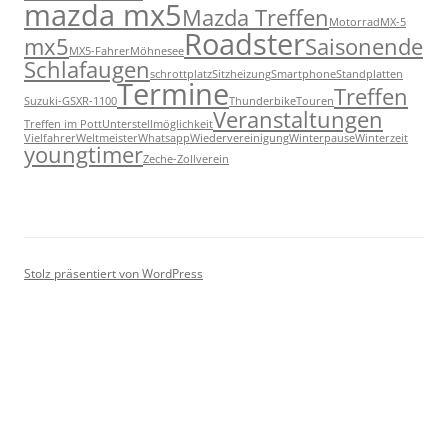
mazda mx5
Mazda Treffen
Motorrad
MX-5
Roadster
mx5
Saisonende
MX5-Fahrer
Möhnesee
Schlafaugen
schrottplatz
Sitzheizung
Smartphone
Standplatten
Termine
Treffen
Suzuki-GSXR-1100
Thunderbike
Touren
Veranstaltungen
Treffen im Pott
Unterstellmöglichkeit
Vielfahrer
Weltmeister
Whatsapp
Wiedervereinigung
Winterpause
Winterzeit
youngtimer
Zeche-Zollverein
Stolz präsentiert von WordPress