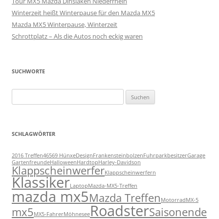
Tour MX5 Mazda Dinslaken Niederrhein
Winterzeit heißt Winterpause für den Mazda MX5
Mazda MX5 Winterpause, Winterzeit
Schrottplatz – Als die Autos noch eckig waren
SUCHWORTE
Suchen
nach:
SCHLAGWÖRTER
2016 Treffen
46569 Hünxe
Design
Frankensteinbolzen
Fuhrparkbesitzer
Garage
Gartenfreunde
Halloween
Hardtop
Harley-Davidson
Klappscheinwerfer
Klappscheinwerfern
Klassiker
Laptop
Mazda-MX5-Treffen
mazda mx5
Mazda Treffen
Motorrad
MX-5
Roadster
mx5
Saisonende
MX5-Fahrer
Möhnesee