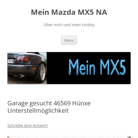
Zum
Inhalt
Mein Mazda MX5 NA
springen
Über mich und mein Hobby
Menü
Garage gesucht 46569 Hünxe
Unterstellmöglichkeit
Schreibe eine Antwort