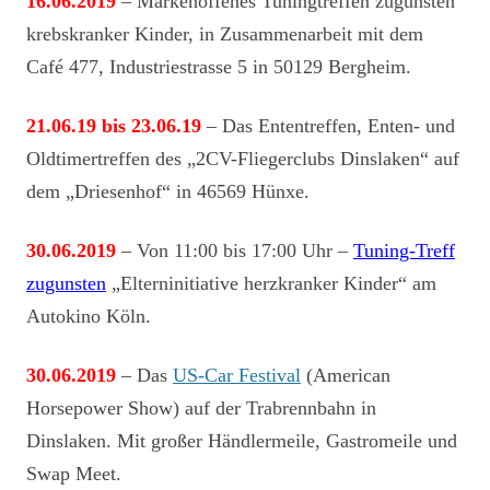
16.06.2019
– Markenoffenes Tuningtreffen zugunsten
krebskranker Kinder, in Zusammenarbeit mit dem
Café 477, Industriestrasse 5 in 50129 Bergheim.
21.06.19 bis 23.06.19
– Das Ententreffen, Enten- und
Oldtimertreffen des „2CV-Fliegerclubs Dinslaken“ auf
dem „Driesenhof“ in 46569 Hünxe.
30.06.2019
– Von 11:00 bis 17:00 Uhr –
Tuning-Treff
zugunsten
„Elterninitiative herzkranker Kinder“ am
Autokino Köln.
30.06.2019
– Das
US-Car Festival
(American
Horsepower Show) auf der Trabrennbahn in
Dinslaken. Mit großer Händlermeile, Gastromeile und
Swap Meet.