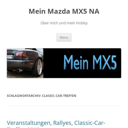
Zum
Inhalt
Mein Mazda MX5 NA
springen
Über mich und mein Hobby
Menü
SCHLAGWORTARCHIV:
CLASSIC-CAR-TREFFEN
Veranstaltungen, Rallyes, Classic-Car-